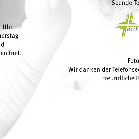
Spende Te
0 Uhr
nerstag
nd
eöffnet.
Fot
Wir danken der Telefonse
freundliche B