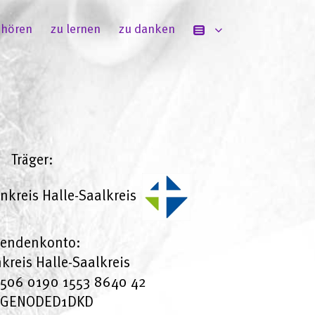
 hören
zu lernen
zu danken
Träger:
nkreis Halle-Saalkreis
endenkonto:
nkreis Halle-Saalkreis
3506 0190 1553 8640 42
: GENODED1DKD