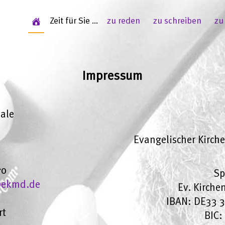
Zeit für Sie ...
zu reden
zu schreiben
zu
Impressum
aale
Evangelischer Kirche
70
Sp
e@ekmd.de
Ev. Kirche
IBAN: DE33 
rt
BIC